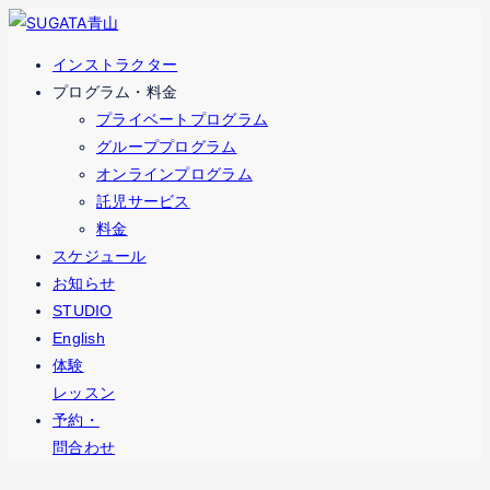
コ
ナ
ン
ビ
インストラクター
テ
ゲ
プログラム・料金
ン
ー
プライベートプログラム
ツ
シ
グループプログラム
へ
ョ
オンラインプログラム
ス
ン
託児サービス
キ
に
料金
ッ
移
スケジュール
プ
動
お知らせ
STUDIO
English
体験
レッスン
予約・
問合わせ