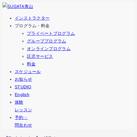
コ
ナ
ン
ビ
インストラクター
テ
ゲ
プログラム・料金
ン
ー
プライベートプログラム
ツ
シ
グループプログラム
へ
ョ
オンラインプログラム
ス
ン
託児サービス
キ
に
料金
ッ
移
スケジュール
プ
動
お知らせ
STUDIO
English
体験
レッスン
予約・
問合わせ