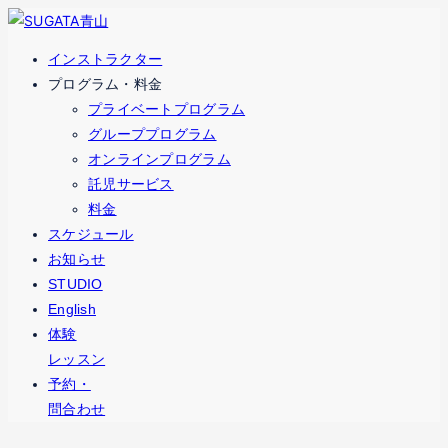
コ
ナ
ン
ビ
インストラクター
テ
ゲ
プログラム・料金
ン
ー
プライベートプログラム
ツ
シ
グループプログラム
へ
ョ
オンラインプログラム
ス
ン
託児サービス
キ
に
料金
ッ
移
スケジュール
プ
動
お知らせ
STUDIO
English
体験
レッスン
予約・
問合わせ