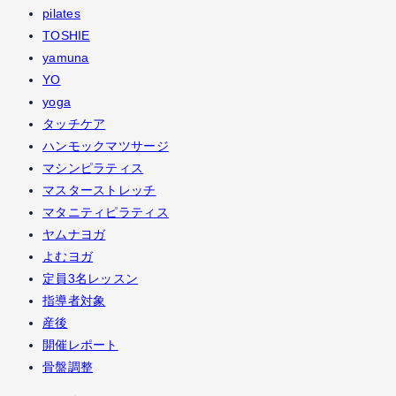
pilates
TOSHIE
yamuna
YO
yoga
タッチケア
ハンモックマツサージ
マシンピラティス
マスターストレッチ
マタニティピラティス
ヤムナヨガ
よむヨガ
定員3名レッスン
指導者対象
産後
開催レポート
骨盤調整