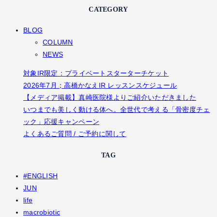
CATEGORY
BLOG
COLUMN
NEWS
対象IR限定：プライベートスターターチケット
2026年7月；高橋かなえIR レッスンスケジュール
【メディア掲載】真崎医院様よりご紹介いただきました
いつまでも美しく動ける体へ。全世代で考える「骨密度チェ
ック」応援キャンペーン
よくあるご質問 / ご予約に関して
TAG
#ENGLISH
JUN
life
macrobiotic