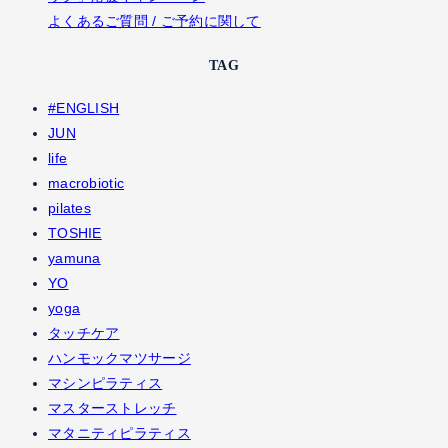
よくあるご質問 / ご予約に関して
TAG
#ENGLISH
JUN
life
macrobiotic
pilates
TOSHIE
yamuna
YO
yoga
タッチケア
ハンモックマツサージ
マシンピラティス
マスターストレッチ
マタニティピラティス