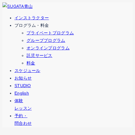
コ
ナ
ン
ビ
インストラクター
テ
ゲ
プログラム・料金
ン
ー
プライベートプログラム
ツ
シ
グループプログラム
へ
ョ
オンラインプログラム
ス
ン
託児サービス
キ
に
料金
ッ
移
スケジュール
プ
動
お知らせ
STUDIO
English
体験
レッスン
予約・
問合わせ