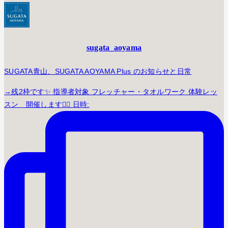
sugata_aoyama
SUGATA青山、SUGATA AOYAMA Plus のお知らせと日常
→残2枠です✨ 指導者対象 フレッチャー・タオルワーク 体験レッ
スン 開催します🤸‍♀️ 日時: