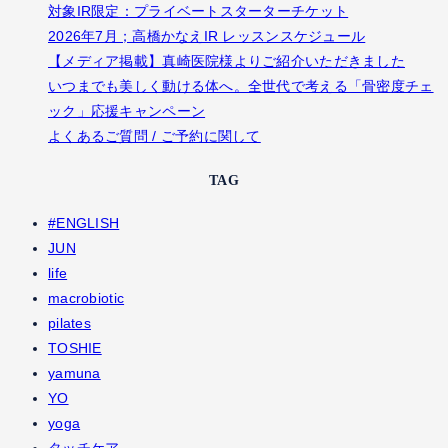
対象IR限定：プライベートスターターチケット
2026年7月；高橋かなえIR レッスンスケジュール
【メディア掲載】真崎医院様よりご紹介いただきました
いつまでも美しく動ける体へ。全世代で考える「骨密度チェ
ック」応援キャンペーン
よくあるご質問 / ご予約に関して
TAG
#ENGLISH
JUN
life
macrobiotic
pilates
TOSHIE
yamuna
YO
yoga