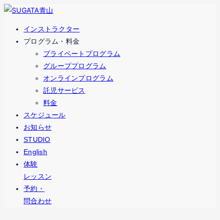
コ
ナ
ン
ビ
インストラクター
テ
ゲ
プログラム・料金
ン
ー
プライベートプログラム
ツ
シ
グループプログラム
へ
ョ
オンラインプログラム
ス
ン
託児サービス
キ
に
料金
ッ
移
スケジュール
プ
動
お知らせ
STUDIO
English
体験
レッスン
予約・
問合わせ