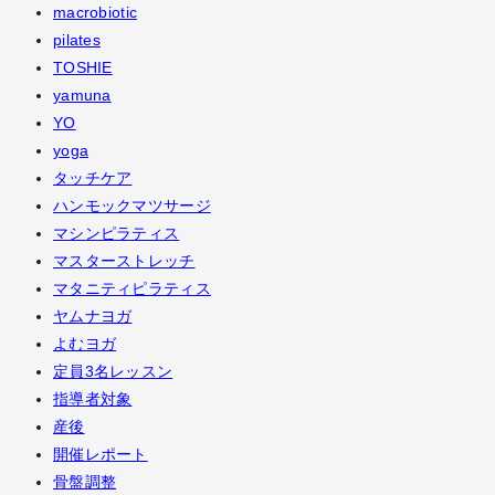
macrobiotic
pilates
TOSHIE
yamuna
YO
yoga
タッチケア
ハンモックマツサージ
マシンピラティス
マスターストレッチ
マタニティピラティス
ヤムナヨガ
よむヨガ
定員3名レッスン
指導者対象
産後
開催レポート
骨盤調整