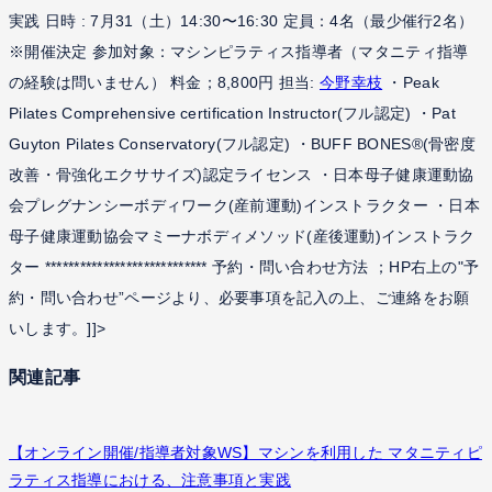
実践 日時 : 7月31（土）14:30〜16:30 定員：4名（最少催行2名）
※開催決定 参加対象：マシンピラティス指導者（マタニティ指導
の経験は問いません） 料金；8,800円 担当:
今野幸枝
・Peak
Pilates Comprehensive certification Instructor(フル認定) ・Pat
Guyton Pilates Conservatory(フル認定) ・BUFF BONES®(骨密度
改善・骨強化エクササイズ)認定ライセンス ・日本母子健康運動協
会プレグナンシーボディワーク(産前運動)インストラクター ・日本
母子健康運動協会マミーナボディメソッド(産後運動)インストラク
ター **************************** 予約・問い合わせ方法 ；HP右上の"予
約・問い合わせ”ページより、必要事項を記入の上、ご連絡をお願
いします。]]>
関連記事
【オンライン開催/指導者対象WS】マシンを利用した マタニティピ
ラティス指導における、注意事項と実践