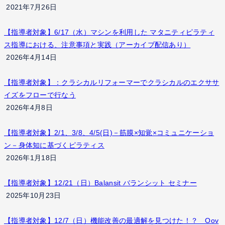
2021年7月26日
【指導者対象】6/17（水）マシンを利用した マタニティピラティ
ス指導における、注意事項と実践（アーカイブ配信あり）
2026年4月14日
【指導者対象】：クラシカルリフォーマーでクラシカルのエクササ
イズをフローで行なう
2026年4月8日
【指導者対象】2/1、3/8、4/5(日)－筋膜×知覚×コミュニケーショ
ン－身体知に基づくピラティス
2026年1月18日
【指導者対象】12/21（日）Balansit バランシット セミナー
2025年10月23日
【指導者対象】12/7（日）機能改善の最適解を見つけた！？ Oov