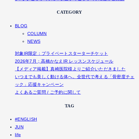
CATEGORY
BLOG
COLUMN
NEWS
対象IR限定：プライベートスターターチケット
2026年7月；高橋かなえIR レッスンスケジュール
【メディア掲載】真崎医院様よりご紹介いただきました
いつまでも美しく動ける体へ。全世代で考える「骨密度チェ
ック」応援キャンペーン
よくあるご質問 / ご予約に関して
TAG
#ENGLISH
JUN
life